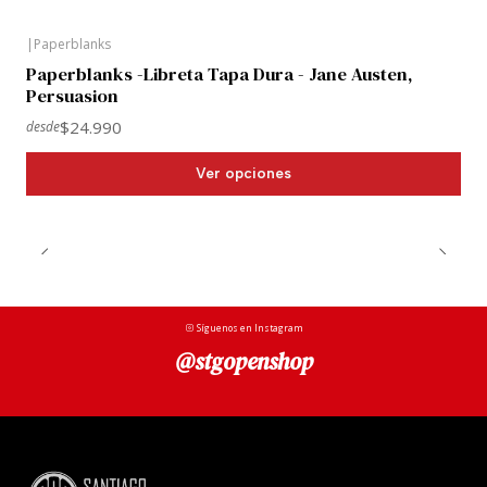
|
Paperblanks
Paperblanks -Libreta Tapa Dura - Jane Austen,
Persuasion
$24.990
desde
Ver opciones
Síguenos en Instagram
@stgopenshop